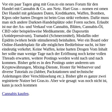
Vor ein paar Tagen ging mit Gras.to ein neues Forum für den
Handel mit Cannabis & Co. ans Netz. Hart Gras – nomen est omen
Der Handel mit geklauten Daten, Kreditkarten, Waffen, Bomben,
Kipos oder harten Drogen ist beim Gras strikt verboten. Dafür muss
man sich andere Darknet-Handelsplätze oder Foren suchen. Erlaubt
ist nur der An- und Verkauf von Cannabis, Blüten, Cannabis-Öl,
CBD oder beispielsweise Medikamente, die Dapoxetin
(Antidepressivum), Tramadol (Schmerzmittel), Modaflin oder
Epidrin (wirken beide stimulierend) beinhalten. Wer ein Board oder
Online-Handelsplatz für alle möglichen Bedürfnisse sucht, ist hier
eindeutig verkehrt. Keine Waffen, keine harten Drogen Vom Inhalt
her sollte man wenige Tage nach der Eröffnung noch keine vollen
Threads erwarten, weitere Postings werden wohl nach und nach
kommen. Bisher geht es in den Postings unter anderem um
Kryptowährungen, Mixing-Dienste, Hoster für Webserver und
diverse Tutorials zu (Jabber, Packstationen und technische
Anleitungen über Verschlüsselung etc.). Bisher gibt es ganze zwei
registrierte Nutzer bei Gras.to. Aber wie gesagt: was noch nicht ist,
kann ja noch kommen
Cannabis kaufen
.